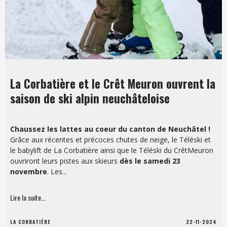
La Corbatière et le Crêt Meuron ouvrent la
saison de ski alpin neuchâteloise
Téléskis La Corbatière
Chaussez les lattes au coeur du canton de Neuchâtel !
La Roche-aux-Crocs SA
Grâce aux récentes et précoces chutes de neige, le Téléski et
La Corbatière
le babylift de La Corbatière ainsi que le Téléski du CrêtMeuron
ouvriront leurs pistes aux skieurs
dès le samedi 23
2314 La Sagne
novembre
. Les...
CONTACT@TELESKILACORBATIERE.CH
Lire la suite...
+41 79 964 45 18
LA CORBATIÈRE
22-11-2024