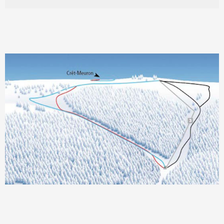
FACEBOOK
INSTAGRAM
Horaires
Lundi, mardi et jeudi :
fermé
Mercredi et vendredi :
13h00 - 16h30
Samedi, dimanche, vacances
scolaires et jours fériés :
9h00 à 16h30
© COPYRIGHT 2024 LA CORBATIÈRE,
UNE CRÉATION IVM CONCEPT